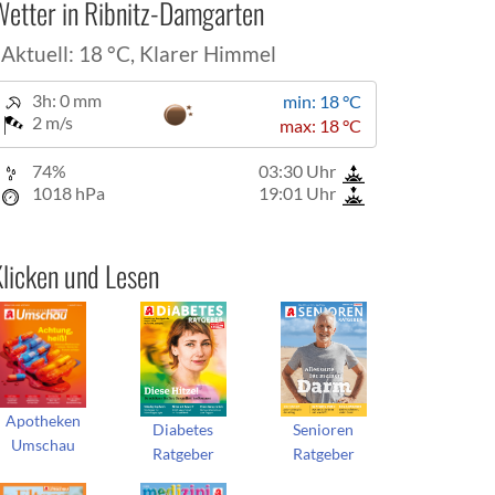
Wetter in Ribnitz-Damgarten
Aktuell: 18 °C,
Klarer Himmel
3h: 0 mm
min: 18 °C
2 m/s
max: 18 °C
74%
03:30 Uhr
1018 hPa
19:01 Uhr
licken und Lesen
Apotheken
Diabetes
Senioren
Umschau
Ratgeber
Ratgeber