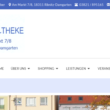
rber
Am Markt 7/8, 18311 Ribnitz-Damgarten
03821 / 895165
ME
ÜBER UNS
SHOPPING
LEISTUNGEN
VERAN