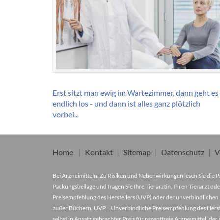
Erst sitzt man ewig im Wartezimmer, dann geht es
endlich los - und dann ist alles ganz plötzlich
vorbei...
Home
Kontakt
Sitemap
Datenschutz
V
Bei Arzneimitteln: Zu Risiken und Nebenwirkungen lesen Sie die Pa
Packungsbeilage und fragen Sie Ihre Tierärztin, Ihren Tierarzt ode
Preisempfehlung des Herstellers (UVP) oder der unverbindlichen 
außer Büchern. UVP = Unverbindliche Preisempfehlung des Herstel
selbst in Ansatz gebrachter Preis für rezeptfreie Arzneimittel, 