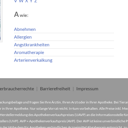
V
W
X
Y
Z
A
wie:
Abnehmen
Allergien
Angstkrankheiten
Aromatherapie
Arterienverkalkung
erbraucherrechte
Barrierefreiheit
Impressum
ckungsbeilage und fragen Sie Ihre Ärztin, Ihren Arzt oder in Ihrer Apotheke. Bei Tier
r in Ihrer Apotheke. Nur solange Vorrat reicht. Irrtum vorbehalten. Alle Preise inkl. 
Herstellermeldung des Apothekenverkaufspreises (UAVP) an die Informationsstelle für
lers (UVP). AVP = Apothekenverkaufspreis (AVP). Der AVP ist keine unverbindliche Pr
der in der Höhe dem für Apotheken verbindlichen Arzneimittel Abgabepreis entspricht, z