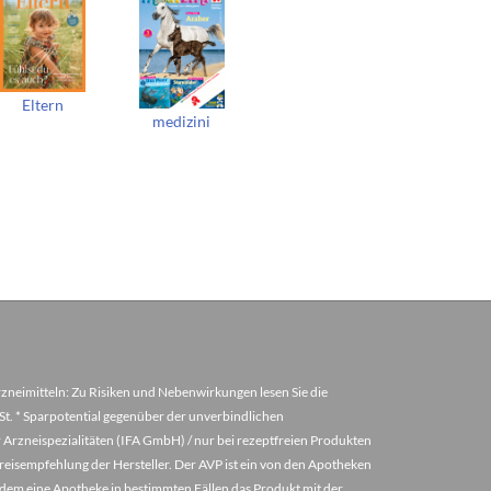
Eltern
medizini
arzneimitteln: Zu Risiken und Nebenwirkungen lesen Sie die
MwSt. * Sparpotential gegenüber der unverbindlichen
 Arzneispezialitäten (IFA GmbH) / nur bei rezeptfreien Produkten
eisempfehlung der Hersteller. Der AVP ist ein von den Apotheken
u dem eine Apotheke in bestimmten Fällen das Produkt mit der