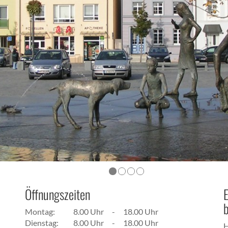
Öffnungszeiten
E
b
Montag:
8.00 Uhr
-
18.00 Uhr
Dienstag:
8.00 Uhr
-
18.00 Uhr
H