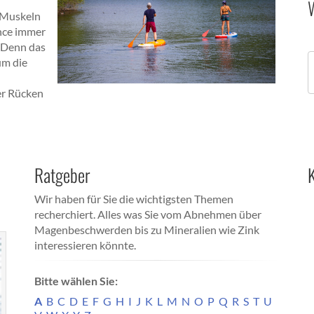
 Muskeln
ance immer
. Denn das
um die
er Rücken
Ratgeber
K
Wir haben für Sie die wichtigsten Themen
recherchiert. Alles was Sie vom Abnehmen über
Magenbeschwerden bis zu Mineralien wie Zink
interessieren könnte.
Bitte wählen Sie:
A
B
C
D
E
F
G
H
I
J
K
L
M
N
O
P
Q
R
S
T
U