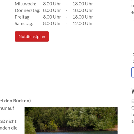
Mittwoch:
8.00 Uhr
-
18.00 Uhr
u
Donnerstag:
8.00 Uhr
-
18.00 Uhr
e
Freitag:
8.00 Uhr
-
18.00 Uhr
Samstag:
8.00 Uhr
-
12.00 Uhr
Notdienstplan
W
ei den Rücken)
E
G
nur auf
f
a
oß nicht
unden die