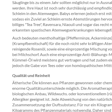
Säuglinge bis zu einem Jahr sollten möglichst nur in Ausn
werden. Ihre Haut ist noch sehr durchlässig und empfindli
Schleim in den Atemwegen. Babys erlernen jedoch erst 
sodass ein Zuviel an Schleim ernste Atemstörungen hervor
billiges "Tea Tree", Ravensara, Niaouli und sogar das rech
erkannten spastischen Atemwegserkrankungen lebensgefä
Auch bedeuten mentholhaltige (Pfefferminze, Ackerminze) 
(Krampfbereitschaft) für die noch nicht sehr kräftigen A
reinigende Rosenöl, sowie eine einprozentige Mischung vo
bei Milchschorf. Auch eine einprozentige Anti-Blähungs-M
Kümmel-Öl wird meistens gut vertragen und hat zudem ein
jedoch die Gabe von Tees oder von homöopathischen Mittel
Qualität und Reinheit
Ätherische Öle können aus Pflanzen gewonnen oder chemisc
enorme Qualitätsunterschiede möglich. Die Aromatherapie 
biologischen Anbau, Wildwuchs. oder konventionellem (rü
Allergiker geeignet ist. Jede Abweichung von den natürli
Zusammensetzung der Duftsubstanz. Für nur ein Kilogram
Kilogramms des Pflanzenmaterials notwendig. Daher sind e