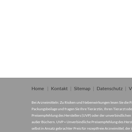
Home
Kontakt
Sitemap
Datenschutz
V
Bei Arzneimitteln: Zu Risiken und Nebenwirkungen lesen Sie die Pa
Packungsbeilage und fragen Sie Ihre Tierärztin, Ihren Tierarzt ode
Preisempfehlung des Herstellers (UVP) oder der unverbindlichen 
außer Büchern. UVP = Unverbindliche Preisempfehlung des Herstel
selbst in Ansatz gebrachter Preis für rezeptfreie Arzneimittel, 