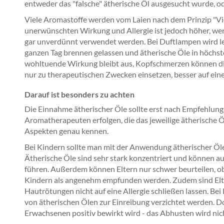
entweder das "falsche" ätherische Öl ausgesucht wurde, o
Viele Aromastoffe werden vom Laien nach dem Prinzip "Viel 
unerwünschten Wirkung und Allergie ist jedoch höher, we
gar unverdünnt verwendet werden. Bei Duftlampen wird le
ganzen Tag brennen gelassen und ätherische Öle in höchste
wohltuende Wirkung bleibt aus, Kopfschmerzen können die 
nur zu therapeutischen Zwecken einsetzen, besser auf ein
Darauf ist besonders zu achten
Die Einnahme ätherischer Öle sollte erst nach Empfehlung
Aromatherapeuten erfolgen, die das jeweilige ätherische Ö
Aspekten genau kennen.
Bei Kindern sollte man mit der Anwendung ätherischer Öle - 
Ätherische Öle sind sehr stark konzentriert und können a
führen. Außerdem können Eltern nur schwer beurteilen, ob
Kindern als angenehm empfunden werden. Zudem sind Eltern
Hautrötungen nicht auf eine Allergie schließen lassen. Bei
von ätherischen Ölen zur Einreibung verzichtet werden. Do
Erwachsenen positiv bewirkt wird - das Abhusten wird nicht