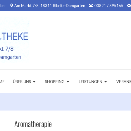
rber
Am Markt 7/8, 18311 Ribnitz-Damgarten
03821 / 895165
ME
ÜBER UNS
SHOPPING
LEISTUNGEN
VERAN
Aromatherapie