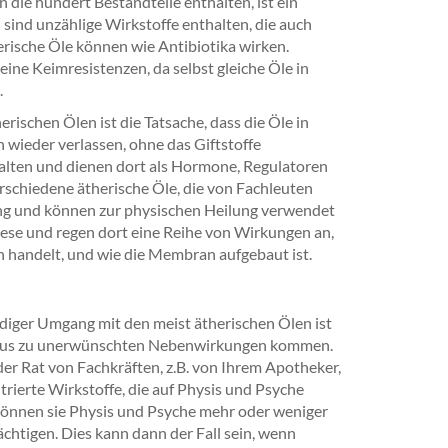
die hundert Bestandteile enthalten, ist ein
n sind unzählige Wirkstoffe enthalten, die auch
erische Öle können wie Antibiotika wirken.
ine Keimresistenzen, da selbst gleiche Öle in
.
ischen Ölen ist die Tatsache, dass die Öle in
 wieder verlassen, ohne das Giftstoffe
halten und dienen dort als Hormone, Regulatoren
rschiedene ätherische Öle, die von Fachleuten
ung und können zur physischen Heilung verwendet
ese und regen dort eine Reihe von Wirkungen an,
ch handelt, und wie die Membran aufgebaut ist.
iger Umgang mit den meist ätherischen Ölen ist
haus zu unerwünschten Nebenwirkungen kommen.
er Rat von Fachkräften, z.B. von Ihrem Apotheker,
rierte Wirkstoffe, die auf Physis und Psyche
können sie Physis und Psyche mehr oder weniger
ächtigen. Dies kann dann der Fall sein, wenn