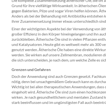
Die komplexe Zusammensetzung ätherischer Öle, die oft an 
Grund für ihre vielfältige Wirksamkeit. In ätherischen Öle
gegen Bakterien, Pilze und sogar Viren helfen können. Äth
Anders als bei der Behandlung mit Antibiotika entstehen ke
ihrer Zusammensetzung immer etwas unterschiedlich sind
Einer der wichtigsten Aspekte bei der Verwendung von äther
großer Effizienz in den Körper hineingelangen und ihn auch
zurückbleiben. Ätherische Öle sind in vielen Pflanzen ent
und Katalysatoren. Heute gibt es weltweit mehr als 300 ve
genutzt werden. Ätherische Öle haben eine direkte Wirk
werden. Sie wirken auf unsere Zellmembran, modulieren di
die sich unterscheiden, je nach dem, um welche Zelle es si
Grenzen und Gefahren
Doch der Anwendung sind auch Grenzen gesetzt. Fachkund
nötig, denn bei unsachgemäßem Gebrauch kann es durc
Wichtig ist bei allen therapeutischen Anwendungen, dass d
eingeholt wird. Ätherische Öle sind zum einen hochkonzent
wirken. Je nach gesundheitlichem und mentalen Zustand 
stark beeinflussen und im ungünstigsten Fall auch beeintr