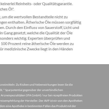
 keinerlei Reinheits- oder Qualitätsgarantie.
ches Öl".
t, um die wertvollen Bestandteile nicht zu
ngen enthalten. Ätherische Öle müssen sorgfältig
. Durch den Einfluss von Sauerstoff, Licht und
 Gang gesetzt, welche die Qualität der Öle
esonders wichtig. Experten überprüfen und
d 100 Prozent reine ätherische Öle werden zu
für medizinische Zwecke liegt in den Händen
arzneimitteln: Zu Risiken und Nebenwirkungen lesen Sie die
MwSt. * Sparpotential gegenüber der unverbindlichen
 Arzneispezialitäten (IFA GmbH) / nur bei rezeptfreien Produkten
eisempfehlung der Hersteller. Der AVP ist ein von den Apotheken
u dem eine Apotheke in bestimmten Fällen das Produkt mit der