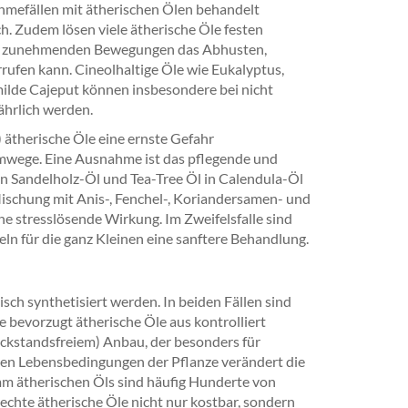
ahmefällen mit ätherischen Ölen behandelt
ch. Zudem lösen viele ätherische Öle festen
mit zunehmenden Bewegungen das Abhusten,
rufen kann. Cineolhaltige Öle wie Eukalyptus,
t milde Cajeput können insbesondere bei nicht
hrlich werden.
ätherische Öle eine ernste Gefahr
temwege. Eine Ausnahme ist das pflegende und
n Sandelholz-Öl und Tea-Tree Öl in Calendula-Öl
ischung mit Anis-, Fenchel-, Koriandersamen- und
e stresslösende Wirkung. Im Zweifelsfalle sind
n für die ganz Kleinen eine sanftere Behandlung.
h synthetisiert werden. In beiden Fällen sind
bevorzugt ätherische Öle aus kontrolliert
ckstandsfreiem) Anbau, der besonders für
chen Lebensbedingungen der Pflanze verändert die
m ätherischen Öls sind häufig Hunderte von
chte ätherische Öle nicht nur kostbar, sondern