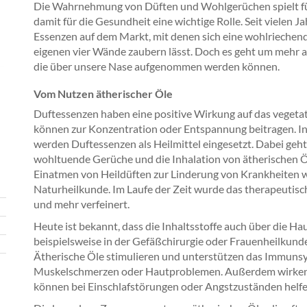
Die Wahrnehmung von Düften und Wohlgerüchen spielt für
damit für die Gesundheit eine wichtige Rolle. Seit vielen J
Essenzen auf dem Markt, mit denen sich eine wohlriechen
eigenen vier Wände zaubern lässt. Doch es geht um mehr a
die über unsere Nase aufgenommen werden können.
Vom Nutzen ätherischer Öle
Duftessenzen haben eine positive Wirkung auf das veget
können zur Konzentration oder Entspannung beitragen. I
werden Duftessenzen als Heilmittel eingesetzt. Dabei geht
wohltuende Gerüche und die Inhalation von ätherischen Ö
Einatmen von Heildüften zur Linderung von Krankheiten w
Naturheilkunde. Im Laufe der Zeit wurde das therapeuti
und mehr verfeinert.
Heute ist bekannt, dass die Inhaltsstoffe auch über die Ha
beispielsweise in der Gefäßchirurgie oder Frauenheilkund
Ätherische Öle stimulieren und unterstützen das Immunsy
Muskelschmerzen oder Hautproblemen. Außerdem wirken si
können bei Einschlafstörungen oder Angstzuständen helfe