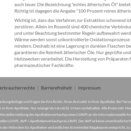
auch teuer. Die Bezeichnung "echtes ätherisches Öl" bietet
Richtig ist dagegen die Angabe "100 Prozent reines ätheris
Wichtig ist, dass das Verfahren zur Extraktion schonend is
zerstören. Allein im Rosenöl sind 400 chemische Verbindu
und unter Beachtung bestimmter Regeln aufbewahrt werden
Wärme werden sonst unkontrollierte Oxidationsprozesse in
mindern. Deshalb ist eine Lagerung in dunklen Flaschen b
garantieren die Reinheit ätherischer Öle. Nur geprüfte un
Heilzwecken verarbeitet. Die Herstellung von Präparaten 
pharmazeutischer Fachkräfte.
erbraucherrechte
Barrierefreiheit
Impressum
ckungsbeilage und fragen Sie Ihre Ärztin, Ihren Arzt oder in Ihrer Apotheke. Bei Tier
r in Ihrer Apotheke. Nur solange Vorrat reicht. Irrtum vorbehalten. Alle Preise inkl. 
Herstellermeldung des Apothekenverkaufspreises (UAVP) an die Informationsstelle für
lers (UVP). AVP = Apothekenverkaufspreis (AVP). Der AVP ist keine unverbindliche Pr
der in der Höhe dem für Apotheken verbindlichen Arzneimittel Abgabepreis entspricht, z