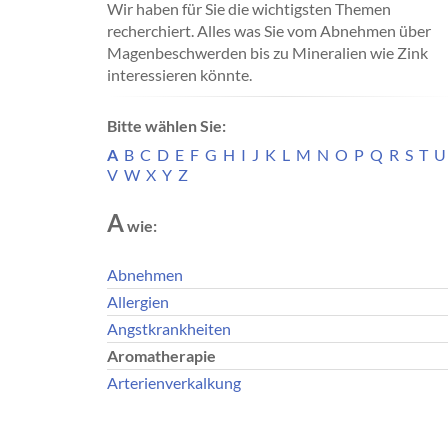
Wir haben für Sie die wichtigsten Themen
recherchiert. Alles was Sie vom Abnehmen über
Magenbeschwerden bis zu Mineralien wie Zink
interessieren könnte.
Bitte wählen Sie:
A
B
C
D
E
F
G
H
I
J
K
L
M
N
O
P
Q
R
S
T
U
V
W
X
Y
Z
A
wie:
Abnehmen
Allergien
Angstkrankheiten
Aromatherapie
Arterienverkalkung