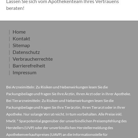
Lassen Sie sich vom Apothekenteam Ihres Vertrauens
beraten!
Home
Kontakt
Sitemap
Datenschutz
Verbraucherrechte
Barrierefreiheit
Impressum
Bei Arzneimitteln: Zu Risiken und Nebenwirkungen lesen Sie die
Packungsbeilage und fragen Sie Ihre Ärztin, Ihren Arzt oder in Ihrer Apotheke.
Bei Tierarzneimitteln: Zu Risiken und Nebenwirkungen lesen Sie die
Packungsbeilage und fragen Sie Ihre Tierärztin, Ihren Tierarzt oder in Ihrer
Apotheke. Nur solange Vorrat reicht. Irrtum vorbehalten. Alle Preise inkl.
MwSt. * Sparpotential gegenüber der unverbindlichen Preisempfehlung des
Herstellers (UVP) oder der unverbindlichen Herstellermeldung des
Apothekenverkaufspreises (UAVP) an die Informationsstelle für