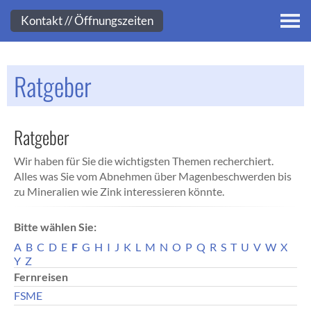
Kontakt
Kontakt // Öffnungszeiten
Ratgeber
Ratgeber
Wir haben für Sie die wichtigsten Themen recherchiert.
Alles was Sie vom Abnehmen über Magenbeschwerden bis
zu Mineralien wie Zink interessieren könnte.
Bitte wählen Sie:
A
B
C
D
E
F
G
H
I
J
K
L
M
N
O
P
Q
R
S
T
U
V
W
X
Y
Z
Fernreisen
FSME