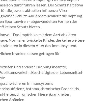
nzasaison durchführen lassen. Der Schutz hält etwa
für die jeweils aktuellen Influenza-Viren
ung keinen Schutz. Außerdem schließt die Impfung
nten Spontanviren - abgewandelten Formen der
ff keinen Schutz bieten.
sinnvoll. Das Impfrisiko mit dem Arzt abklären
ere. Normal entwickelte Kinder, die keine weitere
 trainieren in diesem Alter das Immunsystem.
zlichen Krankenkassen getragen für
olizisten und anderer Ordnungsbeamte,
Publikumsverkehr, Beschäftigte der Lebensmittel-
r/in
tungsschwächeren Immunsystems
rzinsuffizienz, Asthma, chronischer Bronchitis,
ankheiten, chronischen Nierenkrankheiten,
schen Anämien