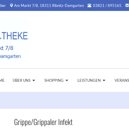
rber
Am Markt 7/8, 18311 Ribnitz-Damgarten
03821 / 895165
ME
ÜBER UNS
SHOPPING
LEISTUNGEN
VERAN
Grippe/Grippaler Infekt