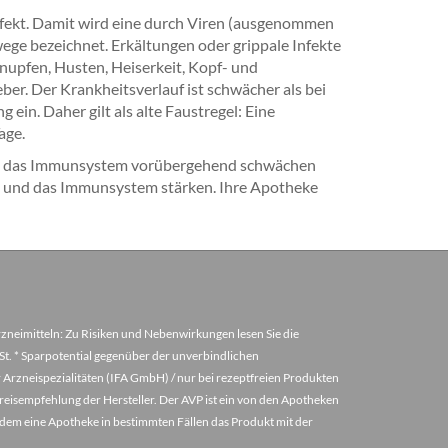
Infekt. Damit wird eine durch Viren (ausgenommen
ege bezeichnet. Erkältungen oder grippale Infekte
upfen, Husten, Heiserkeit, Kopf- und
r. Der Krankheitsverlauf ist schwächer als bei
 ein. Daher gilt als alte Faustregel: Eine
age.
ng das Immunsystem vorübergehend schwächen
en und das Immunsystem stärken. Ihre Apotheke
arzneimitteln: Zu Risiken und Nebenwirkungen lesen Sie die
MwSt. * Sparpotential gegenüber der unverbindlichen
 Arzneispezialitäten (IFA GmbH) / nur bei rezeptfreien Produkten
eisempfehlung der Hersteller. Der AVP ist ein von den Apotheken
u dem eine Apotheke in bestimmten Fällen das Produkt mit der