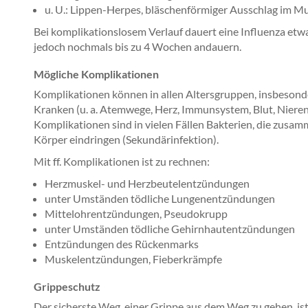
u. U.: Lippen-Herpes, bläschenförmiger Ausschlag im 
Bei komplikationslosem Verlauf dauert eine Influenza etw
jedoch nochmals bis zu 4 Wochen andauern.
Mögliche Komplikationen
Komplikationen können in allen Altersgruppen, insbesonde
Kranken (u. a. Atemwege, Herz, Immunsystem, Blut, Nieren,
Komplikationen sind in vielen Fällen Bakterien, die zusa
Körper eindringen (Sekundärinfektion).
Mit ff. Komplikationen ist zu rechnen:
Herzmuskel- und Herzbeutelentzündungen
unter Umständen tödliche Lungenentzündungen
Mittelohrentzündungen, Pseudokrupp
unter Umständen tödliche Gehirnhautentzündungen
Entzündungen des Rückenmarks
Muskelentzündungen, Fieberkrämpfe
Grippeschutz
Der sicherste Weg, einer Grippe aus dem Weg zu gehen, ist