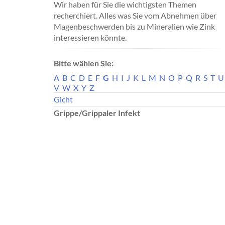
Wir haben für Sie die wichtigsten Themen
recherchiert. Alles was Sie vom Abnehmen über
Magenbeschwerden bis zu Mineralien wie Zink
interessieren könnte.
Bitte wählen Sie:
A
B
C
D
E
F
G
H
I
J
K
L
M
N
O
P
Q
R
S
T
U
V
W
X
Y
Z
Gicht
Grippe/Grippaler Infekt