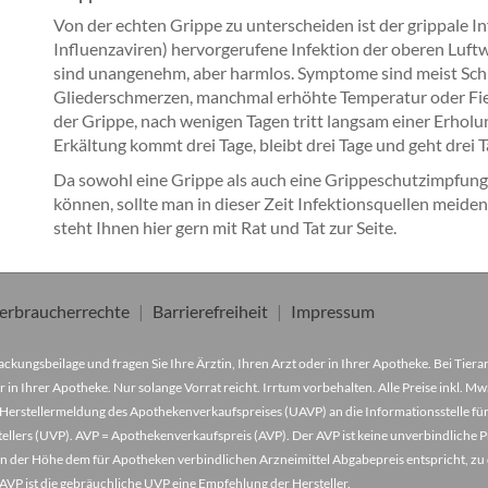
Von der echten Grippe zu unterscheiden ist der grippale 
Influenzaviren) hervorgerufene Infektion der oberen Luftw
sind unangenehm, aber harmlos. Symptome sind meist Schn
Gliederschmerzen, manchmal erhöhte Temperatur oder Fiebe
der Grippe, nach wenigen Tagen tritt langsam einer Erholung
Erkältung kommt drei Tage, bleibt drei Tage und geht drei T
Da sowohl eine Grippe als auch eine Grippeschutzimpfu
können, sollte man in dieser Zeit Infektionsquellen meid
steht Ihnen hier gern mit Rat und Tat zur Seite.
erbraucherrechte
Barrierefreiheit
Impressum
ckungsbeilage und fragen Sie Ihre Ärztin, Ihren Arzt oder in Ihrer Apotheke. Bei Tier
r in Ihrer Apotheke. Nur solange Vorrat reicht. Irrtum vorbehalten. Alle Preise inkl. 
Herstellermeldung des Apothekenverkaufspreises (UAVP) an die Informationsstelle für
lers (UVP). AVP = Apothekenverkaufspreis (AVP). Der AVP ist keine unverbindliche Pr
der in der Höhe dem für Apotheken verbindlichen Arzneimittel Abgabepreis entspricht, z
VP ist die gebräuchliche UVP eine Empfehlung der Hersteller.