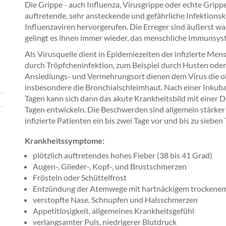
Die Grippe - auch Influenza, Virusgrippe oder echte Grippe
auftretende, sehr ansteckende und gefährliche Infektionsk
Influenzaviren hervorgerufen. Die Erreger sind äußerst w
gelingt es ihnen immer wieder, das menschliche Immunsys
Als Virusquelle dient in Epidemiezeiten der infizierte Men
durch Tröpfcheninfektion, zum Beispiel durch Husten oder N
Ansiedlungs- und Vermehrungsort dienen dem Virus die 
insbesondere die Bronchialschleimhaut. Nach einer Inkubat
Tagen kann sich dann das akute Krankheitsbild mit einer D
Tagen entwickeln. Die Beschwerden sind allgemein stärker 
infizierte Patienten ein bis zwei Tage vor und bis zu sieb
Krankheitssymptome:
plötzlich auftretendes hohes Fieber (38 bis 41 Grad)
Augen-, Glieder-, Kopf-, und Brustschmerzen
Frösteln oder Schüttelfrost
Entzündung der Atemwege mit hartnäckigem trockene
verstopfte Nase, Schnupfen und Halsschmerzen
Appetitlosigkeit, allgemeines Krankheitsgefühl
verlangsamter Puls, niedrigerer Blutdruck