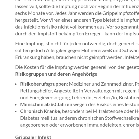
lassen will, sollte die Impfung noch vor Beginn der Influe
sechs Monate vor. Jedes Jahr werden die Grippeimpfstoffe 
hergestellt. Vor Viren eines anderen Typs bietet die Impf
das Infektionsrisiko nicht vollkommen aus. Vor so genan
durch den Impfstoff bekämpften Erreger - kann der Impfsto
Eine Impfung ist nicht für jeden notwendig, doch generell 
sollten jedoch Allergiker gegen Hühnereiweiß und Schwang
Erkrankung haben, brauchen nicht geimpft werden. Infekte
Die Kosten für die Impfung werden generell von den geset
Risikogruppen und deren Angehörige
Risikoberufsgruppen
: Mediziner und Zahnmediziner, P
Rettungshelfer, Angestellte in Verwaltungen mit regem 
und Energieversorgung, Lehrer/in, Erzieher/in, Busfahre
Menschen ab 60 Jahren
wegen des Risikos eines leis
Chronisch Kranke
, besonders bei Mitralstenose oder He
Diabetes mellitus, anderen chronischen Stoffwechselkr
angeborenen oder erworbenen Immundefekten, chroni
Grippaler Infekt