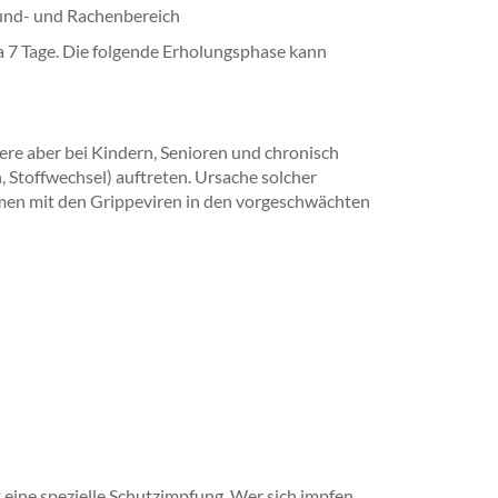
Mund- und Rachenbereich
a 7 Tage. Die folgende Erholungsphase kann
re aber bei Kindern, Senioren und chronisch
 Stoffwechsel) auftreten. Ursache solcher
mmen mit den Grippeviren in den vorgeschwächten
 eine spezielle Schutzimpfung. Wer sich impfen