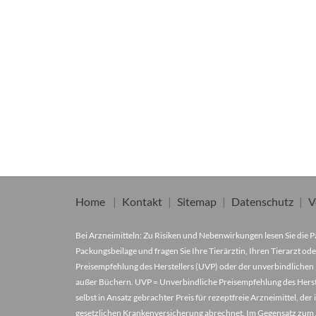
Home
Kontakt
Sitemap
Datenschutz
V
Bei Arzneimitteln: Zu Risiken und Nebenwirkungen lesen Sie die Pa
Packungsbeilage und fragen Sie Ihre Tierärztin, Ihren Tierarzt ode
Preisempfehlung des Herstellers (UVP) oder der unverbindlichen 
außer Büchern. UVP = Unverbindliche Preisempfehlung des Herstel
selbst in Ansatz gebrachter Preis für rezeptfreie Arzneimittel, 
gesetzlichen Krankenversicherung abrechnet. Im Gegensatz zum A