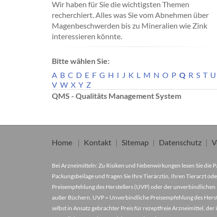
Wir haben für Sie die wichtigsten Themen
recherchiert. Alles was Sie vom Abnehmen über
Magenbeschwerden bis zu Mineralien wie Zink
interessieren könnte.
Bitte wählen Sie:
A
B
C
D
E
F
G
H
I
J
K
L
M
N
O
P
Q
R
S
T
U
V
W
X
Y
Z
QMS - Qualitäts Management System
Home
Kontakt
Sitemap
Datenschutz
V
Bei Arzneimitteln: Zu Risiken und Nebenwirkungen lesen Sie die Pa
Packungsbeilage und fragen Sie Ihre Tierärztin, Ihren Tierarzt ode
Preisempfehlung des Herstellers (UVP) oder der unverbindlichen 
außer Büchern. UVP = Unverbindliche Preisempfehlung des Herstel
selbst in Ansatz gebrachter Preis für rezeptfreie Arzneimittel, 