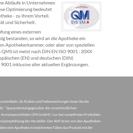
rne Abläufe in Unternehmen
iese Optimierung bedeutet
heke - zu Ihrem Vorteil.
ät und Sicherheit.
üfung eines externen
olg bestanden, so wird an die Apotheke ein
igen Apothekerkammer, oder aber von speziellen
 Ein QMS ist meist nach DIN EN ISO 9001 : 20XX
uropäischen (EN) und deutschen (DIN)
9001 inklusive aller aktuellen Ergänzungen.
arzneimitteln: Zu Risiken und Nebenwirkungen lesen Sie die
MwSt. * Sparpotential gegenüber der unverbindlichen
 Arzneispezialitäten (IFA GmbH) / nur bei rezeptfreien Produkten
eisempfehlung der Hersteller. Der AVP ist ein von den Apotheken
u dem eine Apotheke in bestimmten Fällen das Produkt mit der