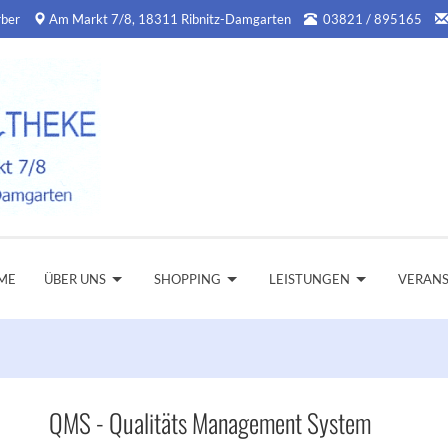
rber
Am Markt 7/8, 18311 Ribnitz-Damgarten
03821 / 895165
ME
ÜBER UNS
SHOPPING
LEISTUNGEN
VERAN
QMS - Qualitäts Management System