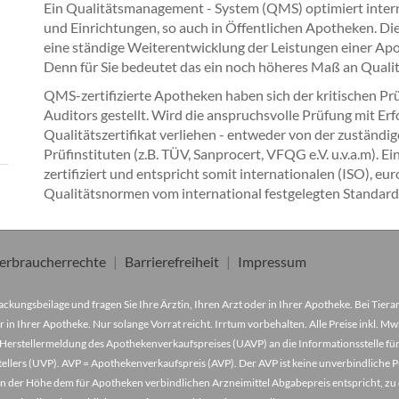
Ein Qualitätsmanagement - System (QMS) optimiert inte
und Einrichtungen, so auch in Öffentlichen Apotheken. D
eine ständige Weiterentwicklung der Leistungen einer Apot
Denn für Sie bedeutet das ein noch höheres Maß an Qualit
QMS-zertifizierte Apotheken haben sich der kritischen Pr
Auditors gestellt. Wird die anspruchsvolle Prüfung mit Erf
Qualitätszertifikat verliehen - entweder von der zuständ
Prüfinstituten (z.B. TÜV, Sanprocert, VFQG e.V. u.v.a.m).
zertifiziert und entspricht somit internationalen (ISO), e
Qualitätsnormen vom international festgelegten Standard 
erbraucherrechte
Barrierefreiheit
Impressum
ckungsbeilage und fragen Sie Ihre Ärztin, Ihren Arzt oder in Ihrer Apotheke. Bei Tier
r in Ihrer Apotheke. Nur solange Vorrat reicht. Irrtum vorbehalten. Alle Preise inkl. 
Herstellermeldung des Apothekenverkaufspreises (UAVP) an die Informationsstelle für
lers (UVP). AVP = Apothekenverkaufspreis (AVP). Der AVP ist keine unverbindliche Pr
der in der Höhe dem für Apotheken verbindlichen Arzneimittel Abgabepreis entspricht, z