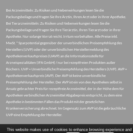
Bei Arzneimitteln: Zu Risiken und Nebenwirkungen lesen Sie die
Packungsbeilage und fragen Sie Ihre Ärztin, Ihren Arzt oder in Ihrer Apotheke.
Bei Tierarzneimitteln: Zu Risiken und Nebenwirkungen lesen Sie die
Packungsbeilage und fragen Sie Ihre Tierärztin, Ihren Tierarzt oder in Ihrer
Apotheke. Nur solange Vorrat reicht. Irrtum vorbehalten. Alle Preise inkl.
MwSt. * Sparpotential gegenüber der unverbindlichen Preisempfehlung des
Herstellers (UVP) oder der unverbindlichen Herstellermeldung des
Apothekenverkaufspreises (UAVP) an die Informationsstelle für
Arzneispezialitäten (IFA GmbH) / nur bei rezeptfreien Produkten außer
Büchern. UVP = Unverbindliche Preisempfehlung des Herstellers (UVP). AVP =
Apothekenverkaufspreis (AVP). Der AVP ist keine unverbindliche
Preisempfehlung der Hersteller. Der AVP ist ein von den Apotheken selbst in
Ansatz gebrachter Preis für rezeptfreie Arzneimittel, der in der Höhe dem für
Apotheken verbindlichen Arzneimittel Abgabepreis entspricht, zu dem eine
Apotheke in bestimmten Fällen das Produkt mit der gesetzlichen
Krankenversicherung abrechnet. Im Gegensatz zum AVP ist die gebräuchliche
UVP eine Empfehlung der Hersteller.
This website makes use of cookies to enhance browsing experience and