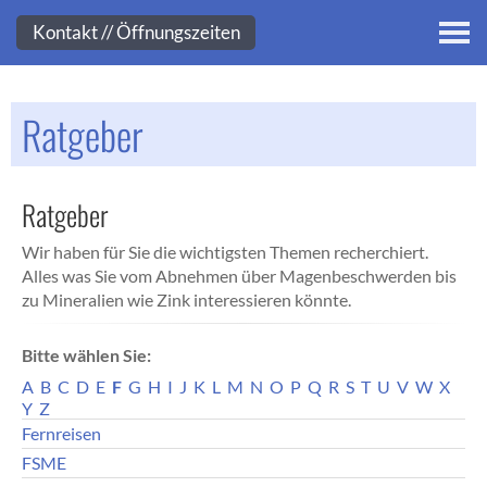
Kontakt
Kontakt // Öffnungszeiten
Ratgeber
Ratgeber
Wir haben für Sie die wichtigsten Themen recherchiert.
Alles was Sie vom Abnehmen über Magenbeschwerden bis
zu Mineralien wie Zink interessieren könnte.
Bitte wählen Sie:
A
B
C
D
E
F
G
H
I
J
K
L
M
N
O
P
Q
R
S
T
U
V
W
X
Y
Z
Fernreisen
FSME