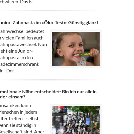
chwitzen. Das ist...
unior-Zahnpasta im «Öko-Test»: Günstig glänzt
ahnwechsel bedeutet
n vielen Familien auch
ahnpastawechsel: Nun
ieht eine Junior-
ahnpasta in den
adezimmerschrank
in. Der...
motionale Nähe entscheidet: Bin ich nur allein
der einsam?
insamkeit kann
enschen in jedem
lter treffen - selbst
enn sie ständig in
esellschaft sind. Aber