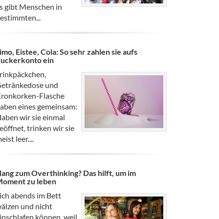
s gibt Menschen in
estimmten...
imo, Eistee, Cola: So sehr zahlen sie aufs
uckerkonto ein
rinkpäckchen,
etränkedose und
ronkorken-Flasche
aben eines gemeinsam:
aben wir sie einmal
eöffnet, trinken wir sie
eist leer....
ang zum Overthinking? Das hilft, um im
oment zu leben
ich abends im Bett
älzen und nicht
inschlafen können, weil