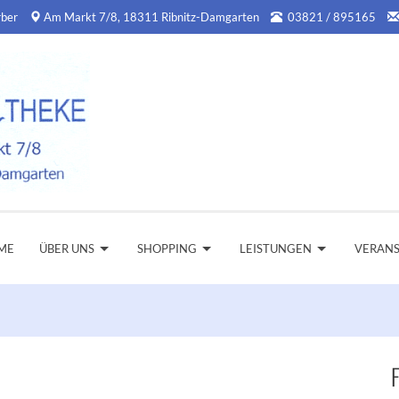
rber
Am Markt 7/8, 18311 Ribnitz-Damgarten
03821 / 895165
ME
ÜBER UNS
SHOPPING
LEISTUNGEN
VERAN
F